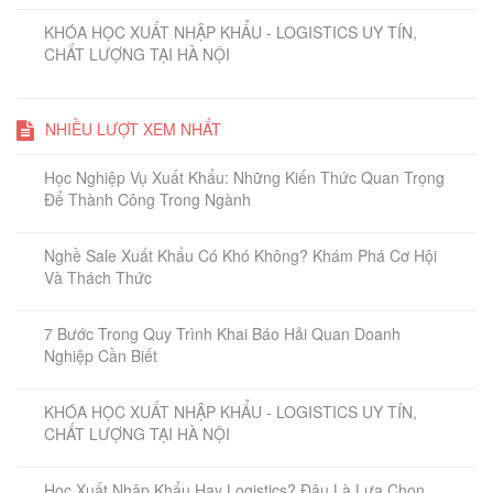
KHÓA HỌC XUẤT NHẬP KHẨU - LOGISTICS UY TÍN,
CHẤT LƯỢNG TẠI HÀ NỘI
NHIỀU LƯỢT XEM NHẤT
Học Nghiệp Vụ Xuất Khẩu: Những Kiến Thức Quan Trọng
Để Thành Công Trong Ngành
Nghề Sale Xuất Khẩu Có Khó Không? Khám Phá Cơ Hội
Và Thách Thức
7 Bước Trong Quy Trình Khai Báo Hải Quan Doanh
Nghiệp Cần Biết
KHÓA HỌC XUẤT NHẬP KHẨU - LOGISTICS UY TÍN,
CHẤT LƯỢNG TẠI HÀ NỘI
Học Xuất Nhập Khẩu Hay Logistics? Đâu Là Lựa Chọn