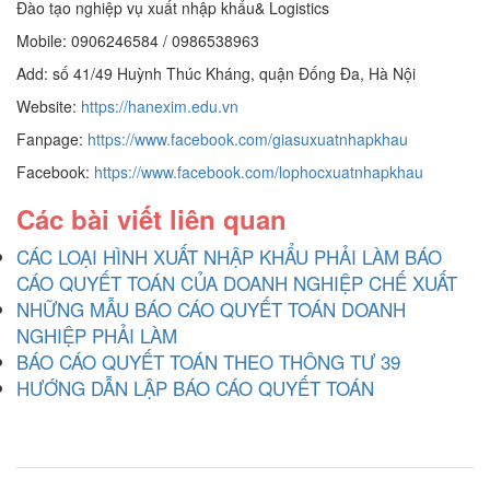
Đào tạo nghiệp vụ xuất nhập khẩu& Logistics
Mobile: 0906246584 / 0986538963
Add: số 41/49 Huỳnh Thúc Kháng, quận Đống Đa, Hà Nội
Website:
https://hanexim.edu.vn
Fanpage:
https://www.facebook.com/giasuxuatnhapkhau
Facebook:
https://www.facebook.com/lophocxuatnhapkhau
Các bài viết liên quan
CÁC LOẠI HÌNH XUẤT NHẬP KHẨU PHẢI LÀM BÁO
CÁO QUYẾT TOÁN CỦA DOANH NGHIỆP CHẾ XUẤT
NHỮNG MẪU BÁO CÁO QUYẾT TOÁN DOANH
NGHIỆP PHẢI LÀM
BÁO CÁO QUYẾT TOÁN THEO THÔNG TƯ 39
HƯỚNG DẪN LẬP BÁO CÁO QUYẾT TOÁN