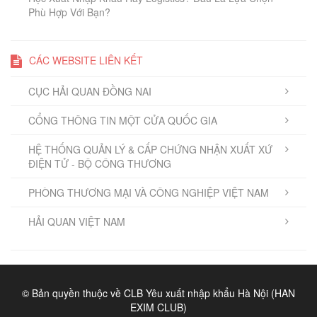
Phù Hợp Với Bạn?
CÁC WEBSITE LIÊN KẾT
CỤC HẢI QUAN ĐỒNG NAI
CỔNG THÔNG TIN MỘT CỬA QUỐC GIA
HỆ THỐNG QUẢN LÝ & CẤP CHỨNG NHẬN XUẤT XỨ
ĐIỆN TỬ - BỘ CÔNG THƯƠNG
PHÒNG THƯƠNG MẠI VÀ CÔNG NGHIỆP VIỆT NAM
HẢI QUAN VIỆT NAM
© Bản quyền thuộc về CLB Yêu xuất nhập khẩu Hà Nội (HAN
EXIM CLUB)