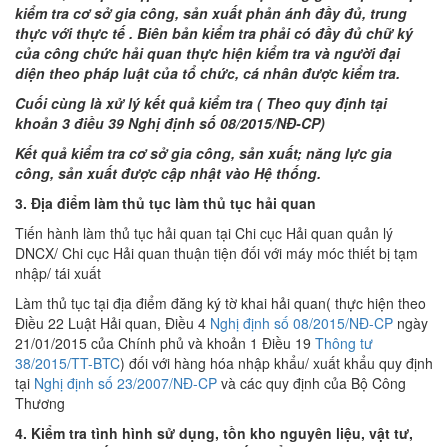
kiểm tra cơ sở gia công, sản xuất phản ánh đầy đủ, trung
thực với thực tế . Biên bản kiểm tra phải có đầy đủ chữ ký
của công chức hải quan thực hiện kiểm tra và người đại
diện theo pháp luật của tổ chức, cá nhân được kiểm tra.
Cuối cùng là xử lý kết quả kiểm tra ( Theo quy định tại
khoản 3 điều 39 Nghị định số 08/2015/NĐ-CP)
Kết quả kiểm tra cơ sở gia công, sản xuất; năng lực gia
công, sản xuất được cập nhật vào Hệ thống.
3. Địa điểm làm thủ tục làm thủ tục hải quan
Tiến hành làm thủ tục hải quan tại Chi cục Hải quan quản lý
DNCX/ Chi cục Hải quan thuận tiện đối với máy móc thiết bị tạm
nhập/ tái xuất
Làm thủ tục tại địa điểm đăng ký tờ khai hải quan( thực hiện theo
Điều 22 Luật Hải quan, Điều 4
Nghị định số 08/2015/NĐ-CP
ngày
21/01/2015 của Chính phủ và khoản 1 Điều 19
Thông tư
38/2015/TT-BTC
) đối với hàng hóa nhập khẩu/ xuất khẩu quy định
tại
Nghị định số 23/2007/NĐ-CP
và các quy định của Bộ Công
Thương
4. Kiểm tra tình hình sử dụng, tồn kho nguyên liệu, vật tư,