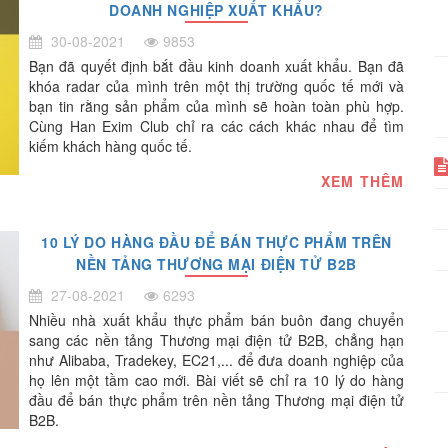
DOANH NGHIỆP XUẤT KHẨU?
30-08-2021
9853
Bạn đã quyết định bắt đầu kinh doanh xuất khẩu. Bạn đã
khóa radar của mình trên một thị trường quốc tế mới và
bạn tin rằng sản phẩm của mình sẽ hoàn toàn phù hợp.
Cùng Han Exim Club chỉ ra các cách khác nhau để tìm
kiếm khách hàng quốc tế.
XEM THÊM
10 LÝ DO HÀNG ĐẦU ĐỂ BÁN THỰC PHẨM TRÊN
NỀN TẢNG THƯƠNG MẠI ĐIỆN TỬ B2B
27-08-2021
6293
Nhiều nhà xuất khẩu thực phẩm bán buôn đang chuyển
sang các nền tảng Thương mại điện tử B2B, chẳng hạn
như Alibaba, Tradekey, EC21,... để đưa doanh nghiệp của
họ lên một tầm cao mới. Bài viết sẽ chỉ ra 10 lý do hàng
đầu để bán thực phẩm trên nền tảng Thương mại điện tử
B2B.