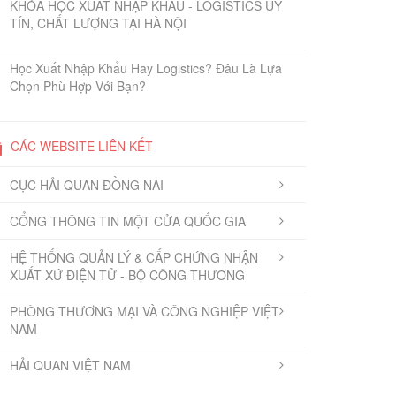
KHÓA HỌC XUẤT NHẬP KHẨU - LOGISTICS UY
TÍN, CHẤT LƯỢNG TẠI HÀ NỘI
Học Xuất Nhập Khẩu Hay Logistics? Đâu Là Lựa
Chọn Phù Hợp Với Bạn?
CÁC WEBSITE LIÊN KẾT
CỤC HẢI QUAN ĐỒNG NAI
CỔNG THÔNG TIN MỘT CỬA QUỐC GIA
HỆ THỐNG QUẢN LÝ & CẤP CHỨNG NHẬN
XUẤT XỨ ĐIỆN TỬ - BỘ CÔNG THƯƠNG
PHÒNG THƯƠNG MẠI VÀ CÔNG NGHIỆP VIỆT
NAM
HẢI QUAN VIỆT NAM