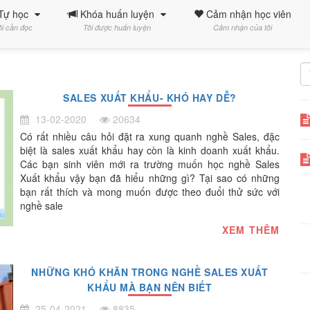
Tự học
Khóa huấn luyện
Cảm nhận học viên
ôi cần đọc
Tôi được huấn luyện
Cảm nhận của tôi
SALES XUẤT KHẨU- KHÓ HAY DỄ?
13-02-2020
20634
Có rất nhiều câu hỏi đặt ra xung quanh nghề Sales, đặc
biệt là sales xuất khẩu hay còn là kinh doanh xuất khẩu.
Các bạn sinh viên mới ra trường muốn học nghề Sales
Xuất khẩu vậy bạn đã hiểu những gì? Tại sao có những
bạn rất thích và mong muốn được theo đuổi thử sức với
nghề sale
XEM THÊM
NHỮNG KHÓ KHĂN TRONG NGHỀ SALES XUẤT
KHẨU MÀ BẠN NÊN BIẾT
25-04-2021
8835