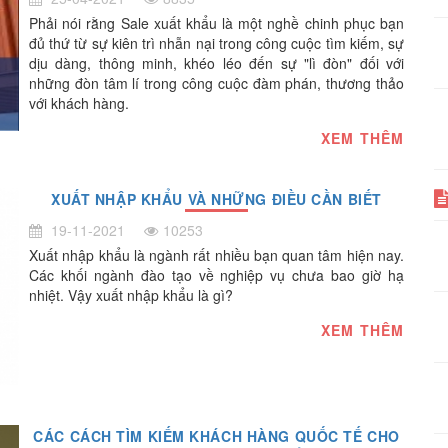
Phải nói rằng Sale xuất khẩu là một nghề chinh phục bạn
đủ thứ từ sự kiên trì nhẫn nại trong công cuộc tìm kiếm, sự
dịu dàng, thông minh, khéo léo đến sự "lì đòn" đối với
những đòn tâm lí trong công cuộc đàm phán, thương thảo
với khách hàng.
XEM THÊM
XUẤT NHẬP KHẨU VÀ NHỮNG ĐIỀU CẦN BIẾT
19-11-2021
10253
Xuất nhập khẩu là ngành rất nhiều bạn quan tâm hiện nay.
Các khối ngành đào tạo về nghiệp vụ chưa bao giờ hạ
nhiệt. Vậy xuất nhập khẩu là gì?
XEM THÊM
CÁC CÁCH TÌM KIẾM KHÁCH HÀNG QUỐC TẾ CHO