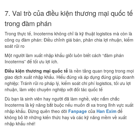
7. Vai trò của điều kiện thương mại quốc tế
trong đàm phán
Trong thực tế, Incoterms không chỉ là kỹ thuật logistics mà còn là
công cụ đàm phán: Điều chỉnh giá bán, phân chia lợi nhuận, kiểm
soát rủi ro
Một người làm xuất nhập khẩu giỏi luôn biết cách “đàm phán
Incoterms” để tối ưu lợi ích.
Điều kiện thương mại quốc tế
là nền tảng quan trọng trong mọi
giao dịch xuất nhập khẩu. Hiểu đúng và áp dụng đúng giúp doanh
nghiệp: Tránh rủi ro pháp lý, kiểm soát chi phí logistics, tối ưu lợi
nhuận, làm việc chuyên nghiệp với đối tác quốc tế
Dù bạn là sinh viên hay người đã làm nghề, việc nắm chắc
Incoterms là kỹ năng bắt buộc nếu muốn đi xa trong lĩnh vực xuất
nhập khẩu. Đừng quên theo dõi
Fanpage
của
Han Exim
để
không bỏ lỡ những kiến thức hay và các kỹ năng mềm về xuất
nhập khẩu nhé!