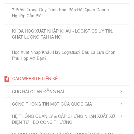
7 Bước Trong Quy Trình Khai Báo Hải Quan Doanh
Nghiệp Cần Biết
KHÓA HỌC XUẤT NHẬP KHẨU - LOGISTICS UY TÍN,
CHẤT LƯỢNG TẠI HÀ NỘI
Học Xuất Nhập Khẩu Hay Logistics? Đâu Là Lựa Chọn
Phù Hợp Với Bạn?
CÁC WEBSITE LIÊN KẾT
CỤC HẢI QUAN ĐỒNG NAI
CỔNG THÔNG TIN MỘT CỬA QUỐC GIA
HỆ THỐNG QUẢN LÝ & CẤP CHỨNG NHẬN XUẤT XỨ
ĐIỆN TỬ - BỘ CÔNG THƯƠNG