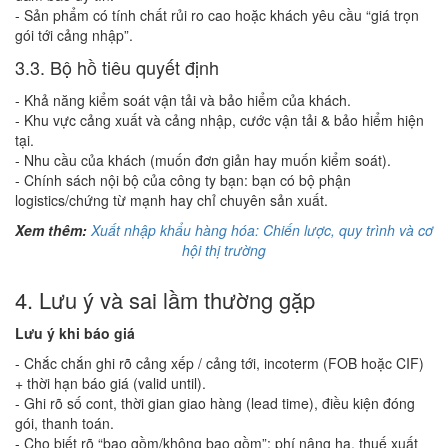
- Sản phẩm có tính chất rủi ro cao hoặc khách yêu cầu “giá trọn
gói tới cảng nhập”.
3.3. Bộ hồ tiêu quyết định
- Khả năng kiểm soát vận tải và bảo hiểm của khách.
- Khu vực cảng xuất và cảng nhập, cước vận tải & bảo hiểm hiện
tại.
- Nhu cầu của khách (muốn đơn giản hay muốn kiểm soát).
- Chính sách nội bộ của công ty bạn: bạn có bộ phận
logistics/chứng từ mạnh hay chỉ chuyên sản xuất.
Xem thêm:
Xuất nhập khẩu hàng hóa: Chiến lược, quy trình và cơ
hội thị trường
4. Lưu ý và sai lầm thường gặp
Lưu ý khi báo giá
- Chắc chắn ghi rõ cảng xếp / cảng tới, incoterm (FOB hoặc CIF)
+ thời hạn báo giá (valid until).
- Ghi rõ số cont, thời gian giao hàng (lead time), điều kiện đóng
gói, thanh toán.
- Cho biết rõ “bao gồm/không bao gồm”: phí nâng hạ, thuế xuất