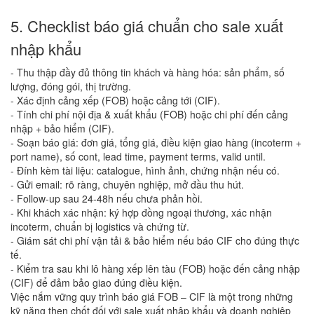
5. Checklist báo giá chuẩn cho sale xuất
nhập khẩu
- Thu thập đầy đủ thông tin khách và hàng hóa: sản phẩm, số
lượng, đóng gói, thị trường.
- Xác định cảng xếp (FOB) hoặc cảng tới (CIF).
- Tính chi phí nội địa & xuất khẩu (FOB) hoặc chi phí đến cảng
nhập + bảo hiểm (CIF).
- Soạn báo giá: đơn giá, tổng giá, điều kiện giao hàng (incoterm +
port name), số cont, lead time, payment terms, valid until.
- Đính kèm tài liệu: catalogue, hình ảnh, chứng nhận nếu có.
- Gửi email: rõ ràng, chuyên nghiệp, mở đầu thu hút.
- Follow-up sau 24-48h nếu chưa phản hồi.
- Khi khách xác nhận: ký hợp đồng ngoại thương, xác nhận
incoterm, chuẩn bị logistics và chứng từ.
- Giám sát chi phí vận tải & bảo hiểm nếu báo CIF cho đúng thực
tế.
- Kiểm tra sau khi lô hàng xếp lên tàu (FOB) hoặc đến cảng nhập
(CIF) để đảm bảo giao đúng điều kiện.
Việc nắm vững quy trình báo giá FOB – CIF là một trong những
kỹ năng then chốt đối với sale xuất nhập khẩu và doanh nghiệp