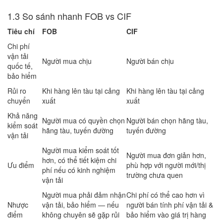
1.3 So sánh nhanh FOB vs CIF
Tiêu chí
FOB
CIF
Chi phí
vận tải
Người mua chịu
Người bán chịu
quốc tế,
bảo hiểm
Rủi ro
Khi hàng lên tàu tại cảng
Khi hàng lên tàu tại cảng
chuyển
xuất
xuất
Khả năng
Người mua có quyền chọn
Người bán chọn hãng tàu,
kiểm soát
hãng tàu, tuyến đường
tuyến đường
vận tải
Người mua kiểm soát tốt
Người mua đơn giản hơn,
hơn, có thể tiết kiệm chi
Ưu điểm
phù hợp với người mới/thị
phí nếu có kinh nghiệm
trường chưa quen
vận tải
Người mua phải đảm nhận
Chi phí có thể cao hơn vì
Nhược
vận tải, bảo hiểm — nếu
người bán tính phí vận tải &
điểm
không chuyên sẽ gặp rủi
bảo hiểm vào giá trị hàng