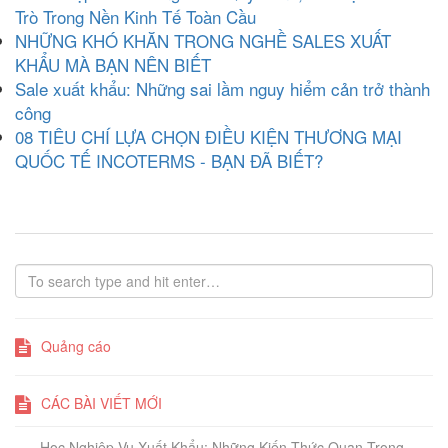
Trò Trong Nền Kinh Tế Toàn Cầu
NHỮNG KHÓ KHĂN TRONG NGHỀ SALES XUẤT
KHẨU MÀ BẠN NÊN BIẾT
Sale xuất khẩu: Những sai lầm nguy hiểm cản trở thành
công
08 TIÊU CHÍ LỰA CHỌN ĐIỀU KIỆN THƯƠNG MẠI
QUỐC TẾ INCOTERMS - BẠN ĐÃ BIẾT?
Quảng cáo
CÁC BÀI VIẾT MỚI
Học Nghiệp Vụ Xuất Khẩu: Những Kiến Thức Quan Trọng