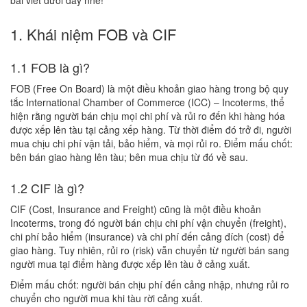
bài viết dưới đây nhé!
1. Khái niệm FOB và CIF
1.1 FOB là gì?
FOB (Free On Board) là một điều khoản giao hàng trong bộ quy
tắc International Chamber of Commerce (ICC) – Incoterms, thể
hiện rằng người bán chịu mọi chi phí và rủi ro đến khi hàng hóa
được xếp lên tàu tại cảng xếp hàng. Từ thời điểm đó trở đi, người
mua chịu chi phí vận tải, bảo hiểm, và mọi rủi ro. Điểm mấu chốt:
bên bán giao hàng lên tàu; bên mua chịu từ đó về sau.
1.2 CIF là gì?
CIF (Cost, Insurance and Freight) cũng là một điều khoản
Incoterms, trong đó người bán chịu chi phí vận chuyển (freight),
chi phí bảo hiểm (insurance) và chi phí đến cảng đích (cost) để
giao hàng. Tuy nhiên, rủi ro (risk) vẫn chuyển từ người bán sang
người mua tại điểm hàng được xếp lên tàu ở cảng xuất.
Điểm mấu chốt: người bán chịu phí đến cảng nhập, nhưng rủi ro
chuyển cho người mua khi tàu rời cảng xuất.