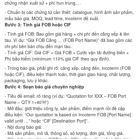
chứng nhận xuất xứ + phí hun trùng,…
- Chuẩn bị các chứng từ cần thiết: catalogue, hình ảnh sản phẩm,
mẫu báo giá, MOQ, lead time, incoterm đề xuất.
Bước 3: Tính giá FOB hoặc CIF
- Tính giá FOB: Bao gồm giá hàng + chi phí đến cảng xếp & lên
tàu. Ví dụ: “Giá FOB Cảng … (FOB Port Name)” đã bao gồm các
chi phí bên bán chịu đến mạn tàu.
- Tính giá CIF: Giá CIF = Giá FOB + Cước vận tải đường biển +
Phí bảo hiểm (minimum 110% giá CIF theo quy định).
- Trong báo giá, phải ghi rõ: cảng xếp, cảng đến, incoterm (FOB
hoặc CIF), điều kiện thanh toán, thời gian giao hàng, chất lượng,
packaging, lưu ý khác.
Bước 4: Soạn báo giá chuyên nghiệp
- Tiêu đề email: rõ ràng (ví dụ: “Quotation for XXX – FOB Port
Name – QTY 1×40’H”)
- Mở đầu: giới thiệu công ty, sản phẩm, điểm mạnh rồi đề cập
điều kiện: “Our quotation is based on Incoterm FOB [Port Name]
valid until …” hoặc “CIF [Destination Port]”.
- Nội dung báo giá:
- Mã sản phẩm, mô tả, thông số, số lượng, đơn giá, tổng giá.