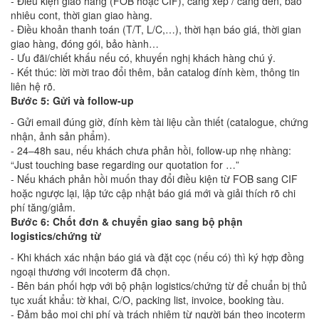
- Điều kiện giao hàng (FOB hoặc CIF), cảng xếp / cảng đến, bao
nhiêu cont, thời gian giao hàng.
- Điều khoản thanh toán (T/T, L/C,…), thời hạn báo giá, thời gian
giao hàng, đóng gói, bảo hành…
- Ưu đãi/chiết khấu nếu có, khuyến nghị khách hàng chú ý.
- Kết thúc: lời mời trao đổi thêm, bản catalog đính kèm, thông tin
liên hệ rõ.
Bước 5: Gửi và follow-up
- Gửi email đúng giờ, đính kèm tài liệu cần thiết (catalogue, chứng
nhận, ảnh sản phẩm).
- 24–48h sau, nếu khách chưa phản hồi, follow-up nhẹ nhàng:
“Just touching base regarding our quotation for …”
- Nếu khách phản hồi muốn thay đổi điều kiện từ FOB sang CIF
hoặc ngược lại, lập tức cập nhật báo giá mới và giải thích rõ chi
phí tăng/giảm.
Bước 6: Chốt đơn & chuyển giao sang bộ phận
logistics/chứng từ
- Khi khách xác nhận báo giá và đặt cọc (nếu có) thì ký hợp đồng
ngoại thương với incoterm đã chọn.
- Bên bán phối hợp với bộ phận logistics/chứng từ để chuẩn bị thủ
tục xuất khẩu: tờ khai, C/O, packing list, invoice, booking tàu.
- Đảm bảo mọi chi phí và trách nhiệm từ người bán theo incoterm