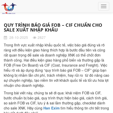
QUY TRÌNH BÁO GIÁ FOB – CIF CHUẨN CHO
SALE XUẤT NHẬP KHẨU
28-10-2025
2827
Trong lĩnh vực xuất nhập khẩu quốc tế, việc báo giá đúng và rõ
ràng với điều kiện giao hàng thích hợp là bước đầu tiên và cũng
rất quan trọng để sale và doanh nghiệp XNK có thể chốt đơn
thành công. Hai điều kiện giao hàng phổ biến và thường gặp là
FOB (Free On Board) và CIF (Cost, Insurance and Freight). Việc
hiểu rõ và áp dụng đúng “quy trình báo giá FOB – CIF” giúp bạn
không bị nhầm lẫn chi phí, trách nhiệm, hay rủi ro từ đó nâng cao
sự chuyên nghiệp, tạo niềm tin với khách quốc tế và tối ưu hóa lợi
nhuận cho doanh nghiệp.
Trong bài viết này, chúng ta sẽ đi qua: khái niệm FOB và CIF,
bước chuẩn bị báo giá, quy trình thực hiện báo giá, cách tính giá,
so sánh FOB vs CIF, lưu ý & sai lầm thường gặp, checklist dành
cho sale XNK. Hãy cùng
Han Exim
tìm hiểu thông tin chi tiết trong