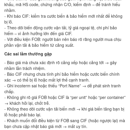
khẩu, mã HS code, chứng nhận C/O, kiểm định – để tránh hiểu
nhầm.
- Khi báo CIF: kiểm tra cước biển & bảo hiểm mới nhất để không
bị lỗ.
- Theo dõi biến động cước vận tải, tỷ giá ngoại tệ, chi phí bảo
hiểm – vì ảnh hưởng lớn đến giá CIF.
- Với điều kiện FOB: người bán nên báo rõ rằng người mua chịu
phần vận tải & bảo hiểm từ cảng xuất.
Các sai lầm thường gặp
- Báo giá mà chưa xác định rõ cảng xếp hoặc cảng tới → gây
nhầm lẫn trách nhiệm.
- Báo CIF nhưng chưa tính phí bảo hiểm hoặc cước biển chính
xác → có thể bị lỗ hoặc mất lợi thế cạnh tranh.
- Ghi incoterm sai hoặc thiếu “Port Name” → dễ phát sinh tranh
chấp.
- Không ghi rõ giá FOB hoặc CIF là “per unit” hoặc “per container”
→ khách hỏi lại, chốt trễ.
- Không theo dõi cước vận tải biển mới → khi giá biển tăng bạn bị
lỗ hoặc phải báo lại.
- Khách muốn đổi điều kiện từ FOB sang CIF (hoặc ngược lại) mà
bạn chưa cập nhật báo giá mới → mất uy tín.