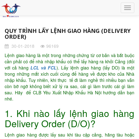
QUY TRÌNH LẤY LỆNH GIAO HÀNG (DELIVERY
ORDER)
30-01-2018
96169
Lệnh giao hàng là một trong những chứng từ cơ bản và bắt buộc
cần phải có để nhà nhập khẩu có thể lấy hàng ra khỏi Cảng (đối
với cả hàng
LCL và FCL
). Lấy lệnh giao hàng (lấy DO) là một
trong những mắt xích cuối cùng để hàng về được kho của Nhà
nhập khẩu. Tuy nhiên, khi thực tế đi làm nghề thì nhiều bạn vẫn
còn bỡ ngỡ không biết xử lý ra sao, cái gì làm trước cái gì làm
sau. Hãy để CLB Yêu Xuất Nhập Khẩu Hà Nội hướng dẫn bạn
nhé.
1. Khi nào lấy lệnh giao hàng
Delivery Order (D/O)?
Lệnh giao hàng được lấy sau khi tàu cập cảng, hãng tàu hoặc