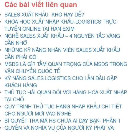
Các bài viết liên quan
SALES XUẤT KHẨU- KHÓ HAY DỄ?
KHÓA HỌC XUẤT NHẬP KHẨU-LOGISTICS TRỰC
TUYẾN ONLINE TẠI HAN EXIM
NGHỀ SALES XUẤT KHẨU – 4 NGUYÊN TẮC VÀNG
CẦN NHỚ
NHỮNG KỸ NĂNG NHÂN VIÊN SALES XUẤT KHẨU
CẦN PHẢI CÓ
MSDS LÀ GÌ? TẦM QUAN TRỌNG CỦA MSDS TRONG
VẬN CHUYỂN QUỐC TẾ
KỸ NĂNG SALES LOGISTICS CHO LẦN ĐẦU GẶP
KHÁCH HÀNG
THỦ TỤC HẢI QUAN ĐỐI VỚI HÀNG HÓA XUẤT NHẬP
TẠI CHỖ
QUY TRÌNH THỦ TỤC HÀNG NHẬP KHẨU CHI TIẾT
CHO NGƯỜI MỚI VÀO NGHỀ
BÍ QUYẾT TRA MÃ HS CHƯA AI DẠY BẠN- PHẦN 1
QUYỀN VÀ NGHĨA VỤ CỦA NGƯỜI KÝ PHÁT VÀ