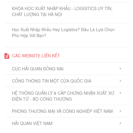
KHÓA HỌC XUẤT NHẬP KHẨU - LOGISTICS UY TÍN,
CHẤT LƯỢNG TẠI HÀ NỘI
Học Xuất Nhập Khẩu Hay Logistics? Đâu Là Lựa Chọn
Phù Hợp Với Bạn?
CÁC WEBSITE LIÊN KẾT
CỤC HẢI QUAN ĐỒNG NAI
CỔNG THÔNG TIN MỘT CỬA QUỐC GIA
HỆ THỐNG QUẢN LÝ & CẤP CHỨNG NHẬN XUẤT XỨ
ĐIỆN TỬ - BỘ CÔNG THƯƠNG
PHÒNG THƯƠNG MẠI VÀ CÔNG NGHIỆP VIỆT NAM
HẢI QUAN VIỆT NAM