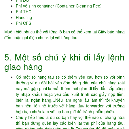
Phí DO
Phí vệ sinh container (Container Cleaning Fee)
Phí THC
Handling
Phí CFS
Muốn biết phí cụ thể với từng lô bạn có thể xem tại Giấy báo hàng
đến hoặc gọi điện check lại với hãng tàu.
5. Một số chú ý khi đi lấy lệnh
giao hàng
Có một số hãng tàu sẽ có thêm yêu cầu hơn so với bình
thường ví dụ đòi hỏi vận đơn đóng dấu của chủ hàng (cái
này mà gặp phải là mất thêm thời gian đi lấy dấu sếp công
ty nhập khẩu) hoặc yêu cầu xuất trình các giấy nộp tiền,
biên lai ngân hàng…Nếu làm nghề lâu lăm thì tôi khuyên
bạn nên liên hệ trước với hãng tàu/ forwarder với trường
hợp bạn chưa làm với họ bao giờ để tránh phiền phức.
Chú ý tiếp theo là dù có bận hay vội thế nào đi chăng nữa
thì bạn đừng quên lấy các biên lai thu phí của hãng tàu,
cầm nhầm hóa đơn (nếu bạn là Forwarder thì đủ mệt vì sẽ