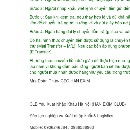
Bước 2: Người nhập khẩu viết lệnh chuyển tiền gửi đế
Bước 3: Sau khi kiểm tra, nếu thấy hợp lệ và đủ khả n
tiền để chuyển trả người hưởng lợi và gửi giây báo nợ
Bước 4: Ngân hàng đại lý chuyển tiền trả (ghi có và b
Có hai hình thức chuyển tiền được sử dụng là chuyển t
thư (Mail Transfer – M/L). Nếu các bên áp dụng phương
(E.Transfer).
Phương thức chuyển tiền đơn giản dễ thực hiện nhưng
lâu năm vì không đảm bảo rằng người bán sẽ thu được
cho người mua nhận được hangnhư yêu cầu trong trườ
Mrs Đoàn Thúy- CEO HAN EXIM
—————————————————————————
CLB Yêu Xuất Nhập Khẩu Hà Nội (HAN EXIM CLUB)
Đào tạo nghiệp vụ Xuất nhập khẩu& Logistics
Mobile: 0906246584 / 0986538963