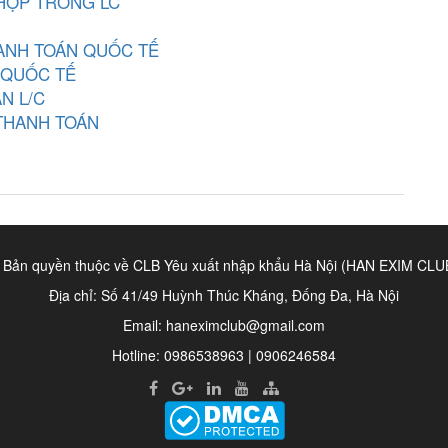
 HỢP TRONG LC
HANH TOÁN QUỐC TẾ
 QUỐC TẾ
N L/C
THANH TOÁN
 Bản quyền thuộc về CLB Yêu xuất nhập khẩu Hà Nội (HAN EXIM CLU
Địa chỉ: Số 41/49 Huỳnh Thúc Kháng, Đống Đa, Hà Nội
Email:
haneximclub@gmail.com
Hotline: 0986538963 | 0906246584