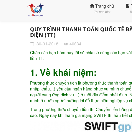
Trang chủ
Tôi nên biết
T
QUY TRÌNH THANH TOÁN QUỐC TẾ B
ĐIỆN (TT)
30-01-2018
40634
Chào các bạn hôm nay tôi sẽ chia sẻ cùng các bạn và
tiền TT.
1. Về khái niệm:
Phương thức chuyển tiền là phương thức thanh toán qu
nhập khẩu…) yêu cầu ngân hàng phục vụ mình chuyển m
người cung ứng dịch vụ…) ở một địa điểm nhất định. 
mình ở nước người hưởng lợi để thực hiện nghiệp vụ c
Trong phương thức chuyển tiền thì Chuyển tiền bằng đi
cao. Ngày nay khi tham gia mạng SWITF thì hầu hết c