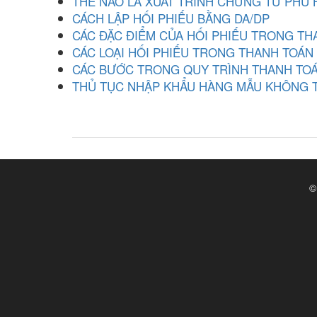
THẾ NÀO LÀ XUẤT TRÌNH CHỨNG TỪ PHÙ
CÁCH LẬP HỐI PHIẾU BẰNG DA/DP
CÁC ĐẶC ĐIỂM CỦA HỐI PHIẾU TRONG T
CÁC LOẠI HỐI PHIẾU TRONG THANH TOÁN
CÁC BƯỚC TRONG QUY TRÌNH THANH TOÁ
THỦ TỤC NHẬP KHẨU HÀNG MẪU KHÔNG 
©