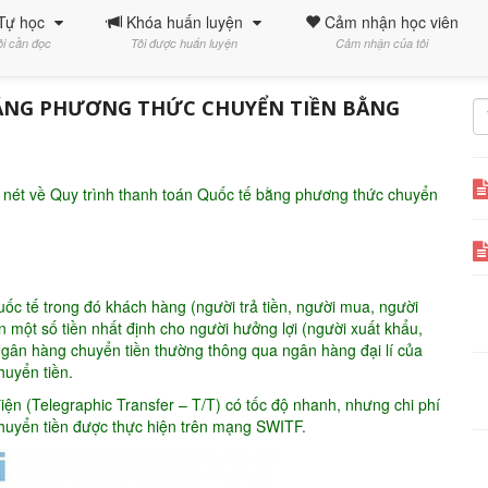
Tự học
Khóa huấn luyện
Cảm nhận học viên
ôi cần đọc
Tôi được huấn luyện
Cảm nhận của tôi
ẰNG PHƯƠNG THỨC CHUYỂN TIỀN BẰNG
i nét về Quy trình thanh toán Quốc tế bằng phương thức chuyển
ốc tế trong đó khách hàng (người trả tiền, người mua, người
ột số tiền nhất định cho người hưởng lợi (người xuất khẩu,
Ngân hàng chuyển tiền thường thông qua ngân hàng đại lí của
huyển tiền.
ện (Telegraphic Transfer – T/T) có tốc độ nhanh, nhưng chi phí
huyển tiền được thực hiện trên mạng SWITF.