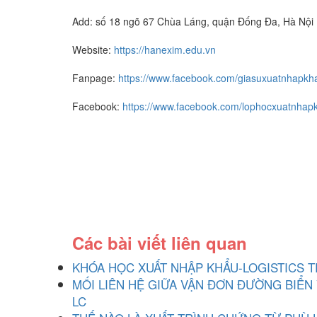
Add: số 18 ngõ 67 Chùa Láng, quận Đống Đa, Hà Nội
Website:
https://hanexim.edu.vn
Fanpage:
https://www.facebook.com/giasuxuatnhapkh
Facebook:
https://www.facebook.com/lophocxuatnhap
Các bài viết liên quan
KHÓA HỌC XUẤT NHẬP KHẨU-LOGISTICS T
MỐI LIÊN HỆ GIỮA VẬN ĐƠN ĐƯỜNG BIỂN
LC