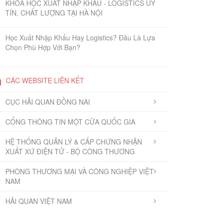
KHÓA HỌC XUẤT NHẬP KHẨU - LOGISTICS UY
TÍN, CHẤT LƯỢNG TẠI HÀ NỘI
Học Xuất Nhập Khẩu Hay Logistics? Đâu Là Lựa
Chọn Phù Hợp Với Bạn?
CÁC WEBSITE LIÊN KẾT
CỤC HẢI QUAN ĐỒNG NAI
CỔNG THÔNG TIN MỘT CỬA QUỐC GIA
HỆ THỐNG QUẢN LÝ & CẤP CHỨNG NHẬN
XUẤT XỨ ĐIỆN TỬ - BỘ CÔNG THƯƠNG
PHÒNG THƯƠNG MẠI VÀ CÔNG NGHIỆP VIỆT
NAM
HẢI QUAN VIỆT NAM