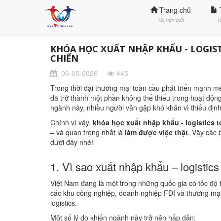
Trang chủ
Tôi nên biết
T
KHÓA HỌC XUẤT NHẬP KHẨU - LOGIS
CHIẾN
06-05-2026
445
Trong thời đại thương mại toàn cầu phát triển mạnh mẽ,
đã trở thành một phần không thể thiếu trong hoạt độ
ngành này, nhiều người vẫn gặp khó khăn vì thiếu địn
Chính vì vậy,
khóa học xuất nhập khẩu - logistics t
– và quan trọng nhất là
làm được việc thật
. Vậy các
dưới đây nhé!
1. Vì sao xuất nhập khẩu – logistic
Việt Nam đang là một trong những quốc gia có tốc độ 
các khu công nghiệp, doanh nghiệp FDI và thương mại 
logistics.
Một số lý do khiến ngành này trở nên hấp dẫn: