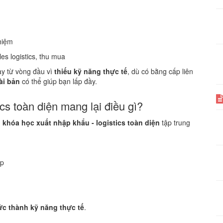
hiệm
les logistics, thu mua
gay từ vòng đầu vì
thiếu kỹ năng thực tế
, dù có bằng cấp liên
ài bản
có thể giúp bạn lấp đầy.
cs toàn diện mang lại điều gì?
,
khóa học xuất nhập khẩu - logistics toàn diện
tập trung
ệp
ức thành kỹ năng thực tế
.