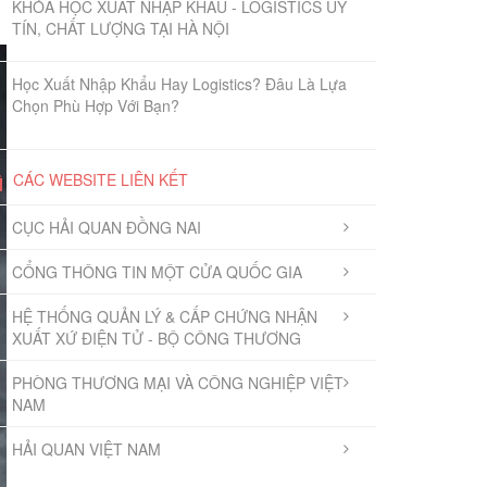
KHÓA HỌC XUẤT NHẬP KHẨU - LOGISTICS UY
TÍN, CHẤT LƯỢNG TẠI HÀ NỘI
Học Xuất Nhập Khẩu Hay Logistics? Đâu Là Lựa
Chọn Phù Hợp Với Bạn?
CÁC WEBSITE LIÊN KẾT
CỤC HẢI QUAN ĐỒNG NAI
CỔNG THÔNG TIN MỘT CỬA QUỐC GIA
HỆ THỐNG QUẢN LÝ & CẤP CHỨNG NHẬN
XUẤT XỨ ĐIỆN TỬ - BỘ CÔNG THƯƠNG
PHÒNG THƯƠNG MẠI VÀ CÔNG NGHIỆP VIỆT
NAM
HẢI QUAN VIỆT NAM