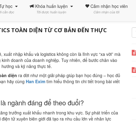
Tự học
Khóa huấn luyện
Cảm nhận học viên
ôi cần đọc
Tôi được huấn luyện
Cảm nhận của tôi
TICS TOÀN DIỆN TỪ CƠ BẢN ĐẾN THỰC
 xuất nhập khẩu và logistics không còn là lĩnh vực “xa vời” mà
ng kinh doanh của doanh nghiệp. Tuy nhiên, để bước chân vào
h hướng và kỹ năng thực tế.
oàn diện
ra đời như một giải pháp giúp bạn học đúng – học đủ
 bạn hãy cùng
Han Exim
tìm hiểu thông tin chi tiết trong bài viết
s là ngành đáng để theo đuổi?
tăng trưởng xuất khẩu nhanh trong khu vực. Sự phát triển của
điện tử xuyên biên giới đã tạo ra nhu cầu lớn về nhân lực