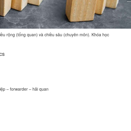
iều rộng (tổng quan) và chiều sâu (chuyên môn). Khóa học
cs
iệp – forwarder – hải quan