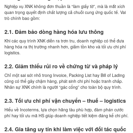
Nghiệp vụ XNK không đơn thuần là “làm giấy tờ”, mà là mắt xích
quan trọng quyết định chất lượng cả chuỗi cung ứng quốc tế. Vai
trò chính bao gồm:
2.1. Đảm bảo dòng hàng hóa lưu thông
Khi các quy trình XNK diễn ra trơn tru, doanh nghiệp có thể đưa
hàng hóa ra thị trường nhanh hơn, giảm tồn kho và tối ưu chi phí
logistics.
2.2. Giảm thiểu rủi ro về chứng từ và pháp lý
Chỉ một sai sót nhỏ trong Invoice, Packing List hay Bill of Lading
cũng có thể gây chậm hàng, phát sinh chi phí hoặc tranh chấp.
Nhân sự XNK chính là người “gác cổng” cho toàn bộ quy trình.
2.3. Tối ưu chi phí vận chuyển – thuế – logistics
Hiểu về Incoterms, lựa chọn hãng tàu phù hợp, đàm phán cước
phí hay tối ưu mã HS giúp doanh nghiệp tiết kiệm đáng kể chi phí.
2.4. Gia tăng uy tín khi làm việc với đối tác quốc