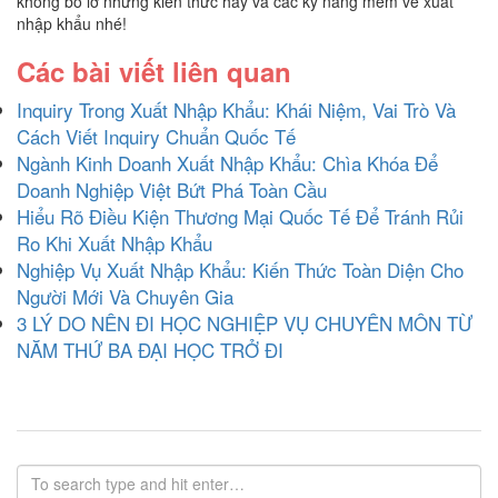
không bỏ lỡ những kiến thức hay và các kỹ năng mềm về xuất
nhập khẩu nhé!
Các bài viết liên quan
Inquiry Trong Xuất Nhập Khẩu: Khái Niệm, Vai Trò Và
Cách Viết Inquiry Chuẩn Quốc Tế
Ngành Kinh Doanh Xuất Nhập Khẩu: Chìa Khóa Để
Doanh Nghiệp Việt Bứt Phá Toàn Cầu
Hiểu Rõ Điều Kiện Thương Mại Quốc Tế Để Tránh Rủi
Ro Khi Xuất Nhập Khẩu
Nghiệp Vụ Xuất Nhập Khẩu: Kiến Thức Toàn Diện Cho
Người Mới Và Chuyên Gia
3 LÝ DO NÊN ĐI HỌC NGHIỆP VỤ CHUYÊN MÔN TỪ
NĂM THỨ BA ĐẠI HỌC TRỞ ĐI