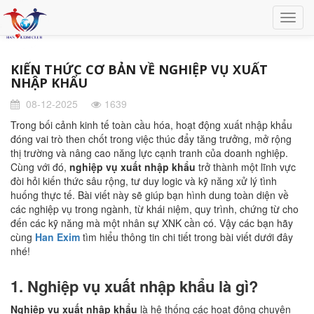
KIẾN THỨC CƠ BẢN VỀ NGHIỆP VỤ XUẤT
NHẬP KHẨU
08-12-2025
1639
Trong bối cảnh kinh tế toàn cầu hóa, hoạt động xuất nhập khẩu
đóng vai trò then chốt trong việc thúc đẩy tăng trưởng, mở rộng
thị trường và nâng cao năng lực cạnh tranh của doanh nghiệp.
Cùng với đó,
nghiệp vụ xuất nhập khẩu
trở thành một lĩnh vực
đòi hỏi kiến thức sâu rộng, tư duy logic và kỹ năng xử lý tình
huống thực tế. Bài viết này sẽ giúp bạn hình dung toàn diện về
các nghiệp vụ trong ngành, từ khái niệm, quy trình, chứng từ cho
đến các kỹ năng mà một nhân sự XNK cần có. Vậy các bạn hãy
cùng
Han Exim
tìm hiểu thông tin chi tiết trong bài viết dưới đây
nhé!
1. Nghiệp vụ xuất nhập khẩu là gì?
Nghiệp vụ xuất nhập khẩu
là hệ thống các hoạt động chuyên