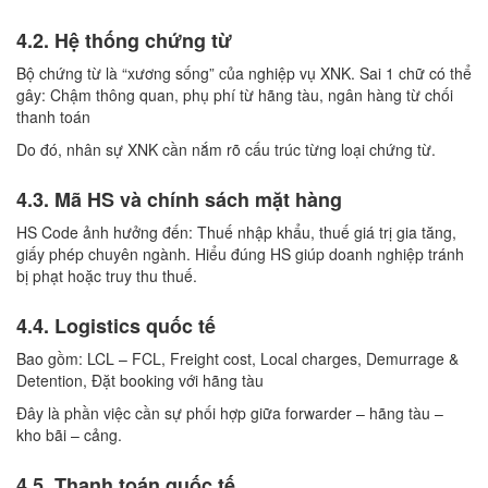
4.2. Hệ thống chứng từ
Bộ chứng từ là “xương sống” của nghiệp vụ XNK. Sai 1 chữ có thể
gây: Chậm thông quan, phụ phí từ hãng tàu, ngân hàng từ chối
thanh toán
Do đó, nhân sự XNK cần nắm rõ cấu trúc từng loại chứng từ.
4.3. Mã HS và chính sách mặt hàng
HS Code ảnh hưởng đến: Thuế nhập khẩu, thuế giá trị gia tăng,
giấy phép chuyên ngành. Hiểu đúng HS giúp doanh nghiệp tránh
bị phạt hoặc truy thu thuế.
4.4. Logistics quốc tế
Bao gồm: LCL – FCL, Freight cost, Local charges, Demurrage &
Detention, Đặt booking với hãng tàu
Đây là phần việc cần sự phối hợp giữa forwarder – hãng tàu –
kho bãi – cảng.
4.5. Thanh toán quốc tế