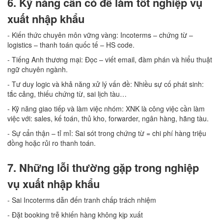
6. Kỹ năng cần có để làm tốt nghiệp vụ
xuất nhập khẩu
- Kiến thức chuyên môn vững vàng: Incoterms – chứng từ –
logistics – thanh toán quốc tế – HS code.
- Tiếng Anh thương mại: Đọc – viết email, đàm phán và hiểu thuật
ngữ chuyên ngành.
- Tư duy logic và khả năng xử lý vấn đề: Nhiều sự cố phát sinh:
tắc cảng, thiếu chứng từ, sai lịch tàu…
- Kỹ năng giao tiếp và làm việc nhóm: XNK là công việc cần làm
việc với: sales, kế toán, thủ kho, forwarder, ngân hàng, hãng tàu.
- Sự cẩn thận – tỉ mỉ: Sai sót trong chứng từ = chi phí hàng triệu
đồng hoặc rủi ro thanh toán.
7. Những lỗi thường gặp trong nghiệp
vụ xuất nhập khẩu
- Sai Incoterms dẫn đến tranh chấp trách nhiệm
- Đặt booking trễ khiến hàng không kịp xuất