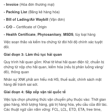
- Invoice
(Hóa đơn thương mại)
- Packing List
(Bảng kê hàng hóa)
- Bill of Lading/Air Waybill
(Vận đơn)
- C/O
– Certificate of Origin
- Health Certificate
,
Phytosanitary
,
MSDS
, tùy loại hàng
Việc soạn thảo và kiểm tra chứng từ đòi hỏi độ chính xác tuyệt
đối.
Giai đoạn 3: Làm thủ tục hải quan
Quy trình hải quan gồm: Khai tờ khai hải quan điện tử, chuẩn bị
chứng từ nộp cho hải quan, kiểm hóa (nếu bị phân luồng vàng/
đỏ), thông quan
Nhân sự XNK phải am hiểu mã HS, thuế suất, chính sách mặt
hàng để tránh sai sót.
Giai đoạn 4: Sắp xếp vận tải quốc tế
Việc lựa chọn phương thức vận chuyển phụ thuộc vào: Thời gian
giao hàng, khối lượng hàng, giá trị hàng hóa, yêu cầu của đối tác.
Các thuật ngữ cần nắm vững: FCL, LCL, ETD, ETA, free time,