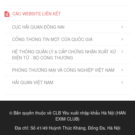
CÁC WEBSITE LIÊN KẾT
CỤC HẢI QUAN ĐỒNG NAI
CỔNG THÔNG TIN MỘT CỬA QUỐC GIA
HỆ THỐNG QUẢN LÝ & CẤP CHỨNG NHẬN XUẤT XỨ
ĐIỆN TỬ - BỘ CÔNG THƯƠNG
PHÒNG THƯƠNG MẠI VÀ CÔNG NGHIỆP VIỆT NAM
HẢI QUAN VIỆT NAM
© Bản quyền thuộc về CLB Yêu xuất nhập khẩu Hà Nội (HAN
EXIM CLUB)
Địa chỉ: Số 41/49 Huỳnh Thúc Kháng, Đống Đa, Hà Nội