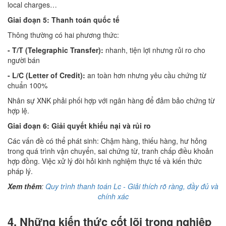
local charges…
Giai đoạn 5: Thanh toán quốc tế
Thông thường có hai phương thức:
- T/T (Telegraphic Transfer):
nhanh, tiện lợi nhưng rủi ro cho
người bán
- L/C (Letter of Credit):
an toàn hơn nhưng yêu cầu chứng từ
chuẩn 100%
Nhân sự XNK phải phối hợp với ngân hàng để đảm bảo chứng từ
hợp lệ.
Giai đoạn 6: Giải quyết khiếu nại và rủi ro
Các vấn đề có thể phát sinh: Chậm hàng, thiếu hàng, hư hỏng
trong quá trình vận chuyển, sai chứng từ, tranh chấp điều khoản
hợp đồng. Việc xử lý đòi hỏi kinh nghiệm thực tế và kiến thức
pháp lý.
Xem thêm
:
Quy trình thanh toán Lc - Giải thích rõ ràng, đầy đủ và
chính xác
4. Những kiến thức cốt lõi trong nghiệp