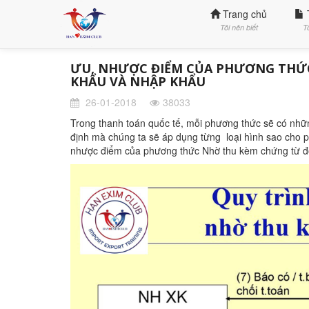
Trang chủ
Tôi nên biết
T
ƯU, NHƯỢC ĐIỂM CỦA PHƯƠNG THỨ
KHẨU VÀ NHẬP KHẨU
26-01-2018
38033
Trong thanh toán quốc tế, mỗi phương thức sẽ có nhữn
định mà chúng ta sẽ áp dụng từng loại hình sao cho ph
nhược điểm của phương thức Nhờ thu kèm chứng từ đố