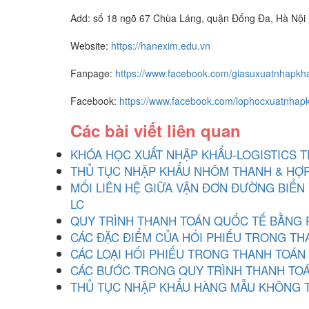
Add: số 18 ngõ 67 Chùa Láng, quận Đống Đa, Hà Nội
Website:
https://hanexim.edu.vn
Fanpage:
https://www.facebook.com/giasuxuatnhapkh
Facebook:
https://www.facebook.com/lophocxuatnhap
Các bài viết liên quan
KHÓA HỌC XUẤT NHẬP KHẨU-LOGISTICS T
THỦ TỤC NHẬP KHẨU NHÔM THANH & HỢP
MỐI LIÊN HỆ GIỮA VẬN ĐƠN ĐƯỜNG BIỂN
LC
QUY TRÌNH THANH TOÁN QUỐC TẾ BẰNG 
CÁC ĐẶC ĐIỂM CỦA HỐI PHIẾU TRONG T
CÁC LOẠI HỐI PHIẾU TRONG THANH TOÁN
CÁC BƯỚC TRONG QUY TRÌNH THANH TOÁ
THỦ TỤC NHẬP KHẨU HÀNG MẪU KHÔNG 