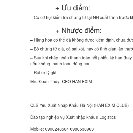
+ Ưu điểm:
– Có cơ hội kiểm tra chứng từ tại NH xuất trình trước 
+ Nhược điểm:
–
Hàng hóa có thể đã không được kiểm định, chưa đư
–
Bộ chứng từ giả, có sai xót, hay cố tình gian lận thư
–
Sau khi chấp nhận thanh toán hối phiếu kỳ hạn (hay 
nếu không thanh toán đúng hạn.
–
Rủi ro tỷ giá.
Mrs Đoàn Thúy- CEO HAN EXIM
—————————————————————————
CLB Yêu Xuất Nhập Khẩu Hà Nội (HAN EXIM CLUB)
Đào tạo nghiệp vụ Xuất nhập khẩu& Logistics
Mobile: 0906246584 0986538963