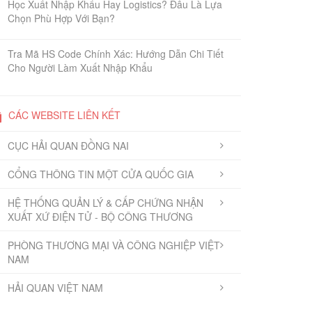
Học Xuất Nhập Khẩu Hay Logistics? Đâu Là Lựa
Chọn Phù Hợp Với Bạn?
Tra Mã HS Code Chính Xác: Hướng Dẫn Chi Tiết
Cho Người Làm Xuất Nhập Khẩu
CÁC WEBSITE LIÊN KẾT
CỤC HẢI QUAN ĐỒNG NAI
CỔNG THÔNG TIN MỘT CỬA QUỐC GIA
HỆ THỐNG QUẢN LÝ & CẤP CHỨNG NHẬN
XUẤT XỨ ĐIỆN TỬ - BỘ CÔNG THƯƠNG
PHÒNG THƯƠNG MẠI VÀ CÔNG NGHIỆP VIỆT
NAM
HẢI QUAN VIỆT NAM