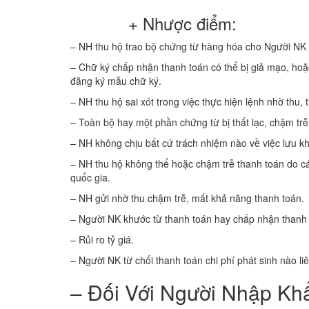
+ Nhược điểm:
– NH thu hộ trao bộ chứng từ hàng hóa cho Người NK 
– Chữ ký chấp nhận thanh toán có thể bị giả mạo, h
đăng ký mẫu chữ ký.
– NH thu hộ sai xót trong việc thực hiện lệnh nhờ thu,
– Toàn bộ hay một phần chứng từ bị thất lạc, chậm trễ
– NH không chịu bất cứ trách nhiệm nào về việc lưu 
– NH thu hộ không thể hoặc chậm trễ thanh toán do cá
quốc gia.
– NH gửi nhờ thu chậm trễ, mất khả năng thanh toán.
– Người NK khước từ thanh toán hay chấp nhận thanh t
– Rủi ro tỷ giá.
– Người NK từ chối thanh toán chi phí phát sinh nào li
– Đối Với Người Nhập Kh