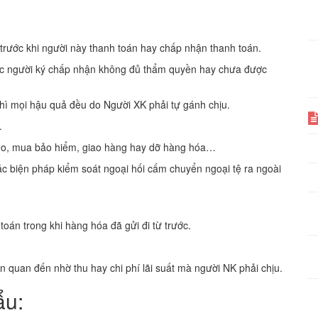
trước khi người này thanh toán hay chấp nhận thanh toán.
oặc người ký chấp nhận không đủ thẩm quyền hay chưa được
 thì mọi hậu quả đều do Người XK phải tự gánh chịu.
.
kho, mua bảo hiểm, giao hàng hay dỡ hàng hóa…
c biện pháp kiểm soát ngoại hối cấm chuyển ngoại tệ ra ngoài
oán trong khi hàng hóa đã gửi đi từ trước.
ên quan đến nhờ thu hay chi phí lãi suất mà người NK phải chịu.
ẩu: