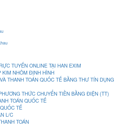
au
khau
RỰC TUYẾN ONLINE TẠI HAN EXIM
 KIM NHÔM ĐỊNH HÌNH
 VÀ THANH TOÁN QUỐC TẾ BẰNG THƯ TÍN DỤNG
PHƯƠNG THỨC CHUYỂN TIỀN BẰNG ĐIỆN (TT)
HANH TOÁN QUỐC TẾ
 QUỐC TẾ
N L/C
THANH TOÁN