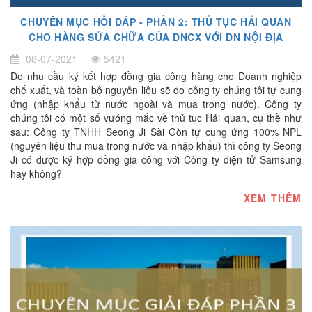
CHUYÊN MỤC HỎI ĐÁP - PHẦN 2: THỦ TỤC HẢI QUAN
CHO HÀNG SỬA CHỮA CỦA DNCX VỚI DN NỘI ĐỊA
08-07-2021
5421
Do nhu cầu ký kết hợp đồng gia công hàng cho Doanh nghiệp
chế xuất, và toàn bộ nguyên liệu sẽ do công ty chúng tôi tự cung
ứng (nhập khẩu từ nước ngoài và mua trong nước). Công ty
chúng tôi có một số vướng mắc về thủ tục Hải quan, cụ thề như
sau: Công ty TNHH Seong Ji Sài Gòn tự cung ứng 100% NPL
(nguyên liệu thu mua trong nước và nhập khẩu) thì công ty Seong
Ji có được ký hợp đồng gia công với Công ty điện tử Samsung
hay không?
XEM THÊM