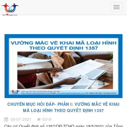
CHUYÊN MỤC HỎI ĐÁP- PHẦN I: VƯỚNG MẮC VỀ KHAI
MÃ LOẠI HÌNH THEO QUYẾT ĐỊNH 1357
08-07-2021
5319
Căn cứ Quyết định số 1357/QĐ-TCHQ ngày 18/5/2021 của Tổng