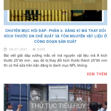
CHUYÊN MỤC HỎI ĐÁP- PHẦN 3: ĐĂNG KÍ MÃ THAY ĐỔI
KÍCH THƯỚC DN CHẾ XUẤT VÀ TỒN NGUYÊN VẬT LIỆU Ở
CÔNG ĐOẠN SẢN XUẤT
08-07-2021
5309
Bài viết giải đáp vướng mắc về mã nguyên vật liệu mã A kích
thước 25*40 mm , sau đó bị thay đổi kích thước thành 25*90 mm
thì có thể sửa trên bản đăng kí danh mục NPL không.
XEM THÊM