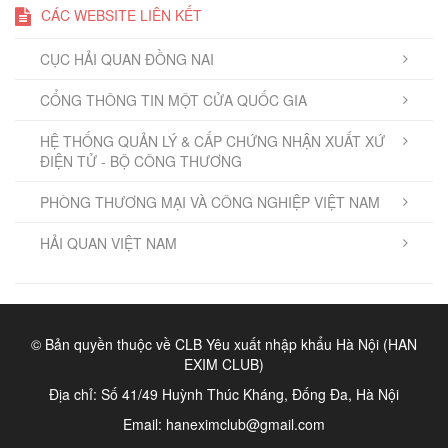
CÁC WEBSITE LIÊN KẾT
CỤC HẢI QUAN ĐỒNG NAI
CỔNG THÔNG TIN MỘT CỬA QUỐC GIA
HỆ THỐNG QUẢN LÝ & CẤP CHỨNG NHẬN XUẤT XỨ
ĐIỆN TỬ - BỘ CÔNG THƯƠNG
PHÒNG THƯƠNG MẠI VÀ CÔNG NGHIỆP VIỆT NAM
HẢI QUAN VIỆT NAM
© Bản quyền thuộc về CLB Yêu xuất nhập khẩu Hà Nội (HAN
EXIM CLUB)
Địa chỉ: Số 41/49 Huỳnh Thúc Kháng, Đống Đa, Hà Nội
Email:
haneximclub@gmail.com