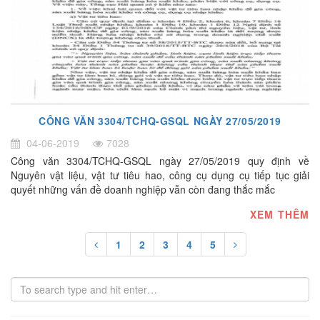
CÔNG VĂN 3304/TCHQ-GSQL NGÀY 27/05/2019
04-06-2019
7028
Công văn 3304/TCHQ-GSQL ngày 27/05/2019 quy định về
Nguyên vật liệu, vật tư tiêu hao, công cụ dụng cụ tiếp tục giải
quyết những vấn đề doanh nghiệp vẫn còn đang thắc mắc
XEM THÊM
1
2
3
4
5