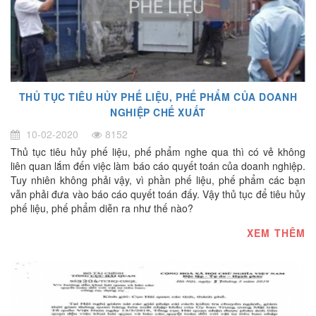
THỦ TỤC TIÊU HỦY PHẾ LIỆU, PHẾ PHẨM CỦA DOANH
NGHIỆP CHẾ XUẤT
10-02-2020
8152
Thủ tục tiêu hủy phế liệu, phế phẩm nghe qua thì có vẻ không
liên quan lắm đến việc làm báo cáo quyết toán của doanh nghiệp.
Tuy nhiên không phải vậy, vì phần phế liệu, phế phẩm các bạn
vẫn phải đưa vào báo cáo quyết toán đấy. Vậy thủ tục để tiêu hủy
phế liệu, phế phẩm diễn ra như thế nào?
XEM THÊM