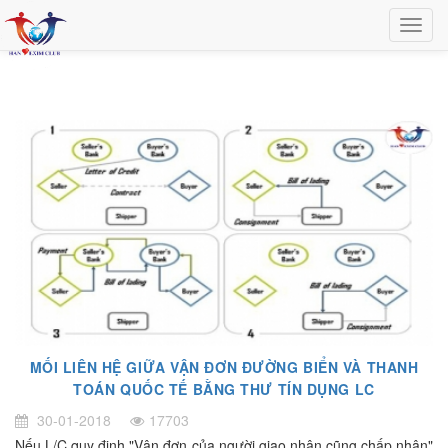
MỐI LIÊN HỆ GIỮA VẬN ĐƠN ĐƯỜNG BIỂN VÀ THANH
TOÁN QUỐC TẾ BẰNG THƯ TÍN DỤNG LC
30-01-2018
17703
Nếu L/C quy định "Vận đơn của người giao nhận cũng chấp nhận"