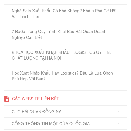
Nghề Sale Xuất Khẩu Có Khó Không? Khám Phá Cơ Hội
Và Thách Thức
7 Bước Trong Quy Trình Khai Báo Hải Quan Doanh
Nghiệp Cần Biết
KHÓA HỌC XUẤT NHẬP KHẨU - LOGISTICS UY TÍN,
CHẤT LƯỢNG TẠI HÀ NỘI
Học Xuất Nhập Khẩu Hay Logistics? Đâu Là Lựa Chọn
Phù Hợp Với Bạn?
CÁC WEBSITE LIÊN KẾT
CỤC HẢI QUAN ĐỒNG NAI
CỔNG THÔNG TIN MỘT CỬA QUỐC GIA