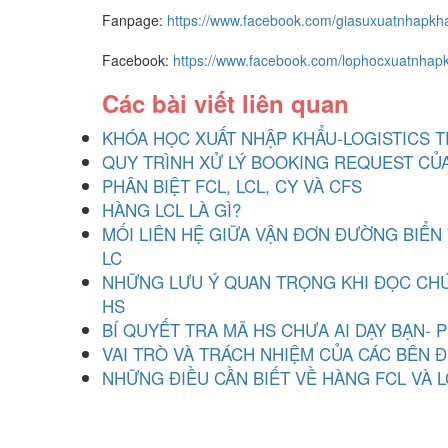
Fanpage:
https://www.facebook.com/giasuxuatnhapkh
Facebook:
https://www.facebook.com/lophocxuatnhap
Các bài viết liên quan
KHÓA HỌC XUẤT NHẬP KHẨU-LOGISTICS T
QUY TRÌNH XỬ LÝ BOOKING REQUEST CỦ
PHÂN BIỆT FCL, LCL, CY VÀ CFS
HÀNG LCL LÀ GÌ?
MỐI LIÊN HỆ GIỮA VẬN ĐƠN ĐƯỜNG BIỂN
LC
NHỮNG LƯU Ý QUAN TRỌNG KHI ĐỌC CHÚ
HS
BÍ QUYẾT TRA MÃ HS CHƯA AI DẠY BẠN- 
VAI TRÒ VÀ TRÁCH NHIỆM CỦA CÁC BÊN
NHỮNG ĐIỀU CẦN BIẾT VỀ HÀNG FCL VÀ L