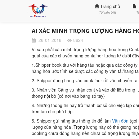
Trang chủ
Tôi nên biết
T
AI XÁC MINH TRỌNG LƯỢNG HÀNG H
26-01-2018
8624
Vì sao phải xác minh trọng lượng hàng hóa trong Cont
quát của các chuyến hàng container tương tự dưới đây
1.Shipper book tàu với hãng tàu hoặc qua các công ty 
hàng hóa ước tính sẽ được các công ty vận tải/hãng tà
2. Shipper đóng hàng vào container rồi vận chuyển ra b
3. Nhân viên Cảng vụ nhận cont và vào dữ liệu trọng 
thống nội bộ (có nơi vào bằng sổ tay)
4. Những thông tin này trở thành cơ sở cho việc lập 
trên tàu cho phù hợp.
5. Shipper gửi hãng tàu thông tin để làm
Vận đơn
(gọi 
lượng của hàng hóa .Trọng lượng này có thể giống hoặc
booking chưa đóng hàng nên chưa có trọng lượng thực