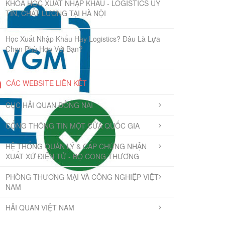
KHÓA HỌC XUẤT NHẬP KHẨU - LOGISTICS UY
TÍN, CHẤT LƯỢNG TẠI HÀ NỘI
Học Xuất Nhập Khẩu Hay Logistics? Đâu Là Lựa
Chọn Phù Hợp Với Bạn?
CÁC WEBSITE LIÊN KẾT
CỤC HẢI QUAN ĐỒNG NAI
CỔNG THÔNG TIN MỘT CỬA QUỐC GIA
HỆ THỐNG QUẢN LÝ & CẤP CHỨNG NHẬN
XUẤT XỨ ĐIỆN TỬ - BỘ CÔNG THƯƠNG
PHÒNG THƯƠNG MẠI VÀ CÔNG NGHIỆP VIỆT
NAM
HẢI QUAN VIỆT NAM