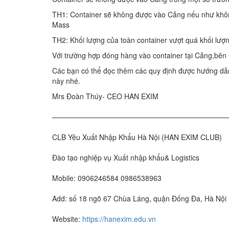
TH1: Container sẽ không được vào Cảng nếu như khôn
Mass
TH2: Khối lượng của toàn container vượt quá khối lượn
Với trường hợp đóng hàng vào container tại Cảng,bên
Các bạn có thể đọc thêm các quy định được hướng dẫn 
này nhé.
Mrs Đoàn Thúy- CEO HAN EXIM
—————————————————————————
CLB Yêu Xuất Nhập Khẩu Hà Nội (HAN EXIM CLUB)
Đào tạo nghiệp vụ Xuất nhập khẩu& Logistics
Mobile: 0906246584 0986538963
Add: số 18 ngõ 67 Chùa Láng, quận Đống Đa, Hà Nội
Website:
https://hanexim.edu.vn