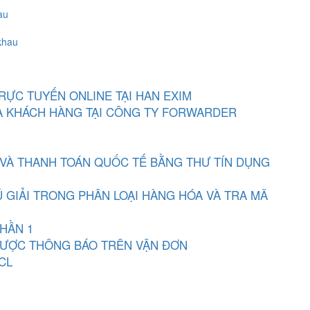
au
khau
RỰC TUYẾN ONLINE TẠI HAN EXIM
A KHÁCH HÀNG TẠI CÔNG TY FORWARDER
 VÀ THANH TOÁN QUỐC TẾ BẰNG THƯ TÍN DỤNG
 GIẢI TRONG PHÂN LOẠI HÀNG HÓA VÀ TRA MÃ
PHẦN 1
 ĐƯỢC THÔNG BÁO TRÊN VẬN ĐƠN
CL