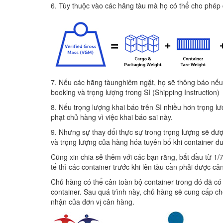
6. Tùy thuộc vào các hãng tàu mà họ có thể cho phép độ
7. Nếu các hãng tàunghiêm ngặt, họ sẽ thông báo nếu c
booking và trọng lượng trong SI (Shipping Instruction)
8. Nếu trọng lượng khai báo trên SI nhiều hơn trọng l
phạt chủ hàng vì việc khai báo sai này.
9. Nhưng sự thay đổi thực sự trong trọng lượng sẽ đư
và trọng lượng của hàng hóa tuyên bố khi container đư
Cũng xin chia sẻ thêm với các bạn rằng, bắt đầu từ 1
tế thì các container trước khi lên tàu cần phải được cân
Chủ hàng có thể cân toàn bộ container trong đó đã có
container. Sau quá trình này, chủ hàng sẽ cung cấp c
nhận của đơn vị cân hàng.