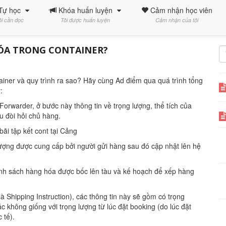
Tự học
Khóa huấn luyện
Cảm nhận học viên
ôi cần đọc
Tôi được huấn luyện
Cảm nhận của tôi
ÓA TRONG CONTAINER?
ainer và quy trình ra sao? Hãy cùng Ad điểm qua quá trình tổng
:
Forwarder, ở bước này thông tin về trọng lượng, thể tích của
u đòi hỏi chủ hàng.
ãi tập kết cont tại Cảng
lượng được cung cấp bởi người gửi hàng sau đó cập nhật lên hệ
danh sách hàng hóa được bốc lên tàu và kế hoạch để xếp hàng
là Shipping Instruction), các thông tin này sẽ gồm có trọng
 không giống với trọng lượng từ lúc đặt booking (do lúc đặt
 tế).