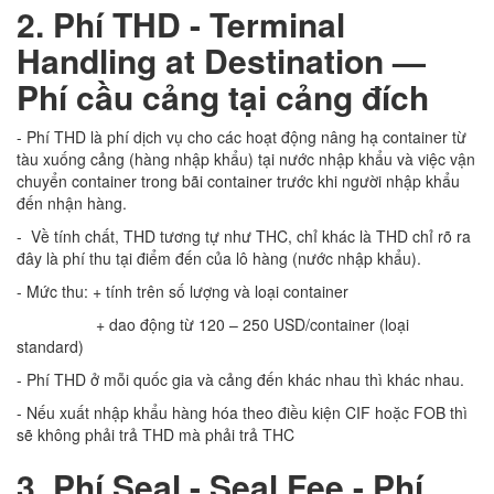
2. Phí THD - Terminal
Handling at Destination —
Phí cầu cảng tại cảng đích
- Phí THD là phí dịch vụ cho các hoạt động nâng hạ container từ
tàu xuống cảng (hàng nhập khẩu) tại nước nhập khẩu và việc vận
chuyển container trong bãi container trước khi người nhập khẩu
đến nhận hàng.
- Về tính chất, THD tương tự như THC, chỉ khác là THD chỉ rõ ra
đây là phí thu tại điểm đến của lô hàng (nước nhập khẩu).
- Mức thu: + tính trên số lượng và loại container
+ dao động từ 120 – 250 USD/container (loại
standard)
- Phí THD ở mỗi quốc gia và cảng đến khác nhau thì khác nhau.
- Nếu xuất nhập khẩu hàng hóa theo điều kiện CIF hoặc FOB thì
sẽ không phải trả THD mà phải trả THC
3. Phí Seal -
Seal Fee - Phí