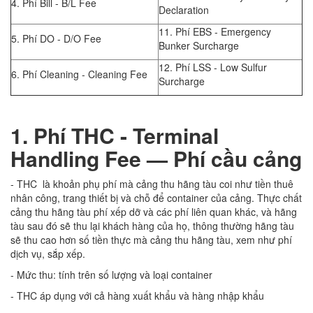
4. Phí Bill - B/L Fee
Declaration
11. Phí EBS - Emergency
5. Phí DO - D/O Fee
Bunker Surcharge
12. Phí LSS - Low Sulfur
6. Phí Cleaning - Cleaning Fee
Surcharge
1. Phí THC -
Terminal
Handling Fee — Phí cầu cảng
- THC là khoản phụ phí mà cảng thu hãng tàu coi như tiền thuê
nhân công, trang thiết bị và chỗ để container của cảng. Thực chất
cảng thu hãng tàu phí xếp dỡ và các phí liên quan khác, và hãng
tàu sau đó sẽ thu lại khách hàng của họ, thông thường hãng tàu
sẽ thu cao hơn số tiền thực mà cảng thu hãng tàu, xem như phí
dịch vụ, sắp xếp.
- Mức thu: tính trên số lượng và loại container
- THC áp dụng với cả hàng xuất khẩu và hàng nhập khẩu