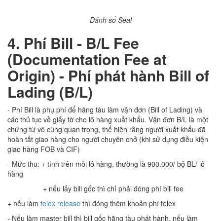
Đánh số Seal
4. Phí Bill - B/L Fee
(Documentation Fee at
Origin) - Phí phát hành Bill of
Lading (B/L)
- Phí Bill là phụ phí để hãng tàu làm vận đơn (Bill of Lading) và
các thủ tục về giấy tờ cho lô hàng xuất khẩu. Vận đơn B/L là một
chứng từ vô cùng quan trọng, thể hiện rằng người xuất khẩu đã
hoàn tất giao hàng cho người chuyên chở (khi sử dụng điều kiện
giao hàng FOB và CIF)
- Mức thu: + tính trên mỗi lô hàng, thường là 900.000/ bộ BL/ lô
hàng
+ nếu lấy bill gốc thì chỉ phải đóng phí bill fee
+ nếu làm
telex release
thì đóng thêm khoản phí telex
- Nếu làm master bill thì bill gốc hãng tàu phát hành, nếu làm