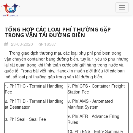
TỔNG HỢP CÁC LOẠI PHÍ THƯỜNG GẶP
TRONG VẬN TẢI ĐƯỜNG BIỀN
23-03-2020
16587
Trong giao dịch thương mại, các loại phụ phí phổ biến trong
vận chuyển container bằng đường biển, tuy là 1 yếu tố phụ nhưng
lại rất quan trọng khi tính toán cước phí gửi hàng trong nước và
quốc tế. Trong bài viết này, Hanexim muốn giới thiệu tới các bạn
một số loại phí thường gặp trong vận tải đường biển.
1. Phí THC - Terminal Handling
7. Phí CFS - Container Freight
Fee
Station Fee
2. Phí THD - Terminal Handling
8. Phí AMS - Automated
at Destination
Manifest System
9. Phí AFR - Advance Filing
3. Phí Seal - Seal Fee
Rules
10. Phí ENS - Entry Summary