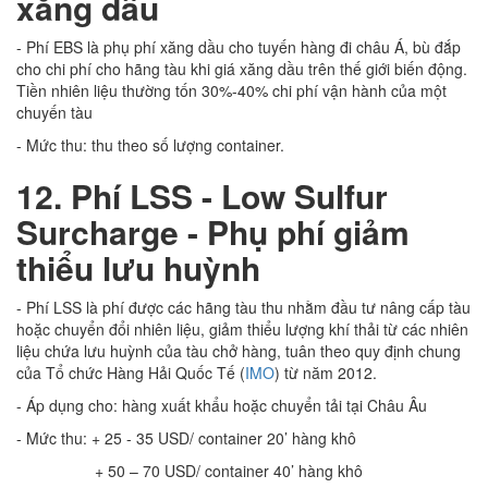
xăng dầu
- Phí EBS là phụ phí xăng dầu cho tuyến hàng đi châu Á, bù đắp
cho chi phí cho hãng tàu khi giá xăng dầu trên thế giới biến động.
Tiền nhiên liệu thường tốn 30%-40% chi phí vận hành của một
chuyến tàu
- Mức thu: thu theo số lượng container.
12. Phí LSS - Low Sulfur
Surcharge - Phụ phí giảm
thiểu lưu huỳnh
- Phí LSS là phí được các hãng tàu thu nhằm đầu tư nâng cấp tàu
hoặc chuyển đổi nhiên liệu, giảm thiểu lượng khí thải từ các nhiên
liệu chứa lưu huỳnh của tàu chở hàng, tuân theo quy định chung
của Tổ chức Hàng Hải Quốc Tế (
IMO
) từ năm 2012.
- Áp dụng cho: hàng xuất khẩu hoặc chuyển tải tại Châu Âu
- Mức thu: + 25 - 35 USD/ container 20’ hàng khô
+ 50 – 70 USD/ container 40’ hàng khô