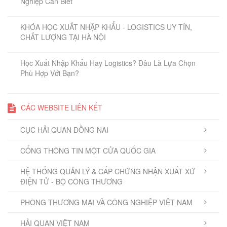
Nghiệp Cần Biết
KHÓA HỌC XUẤT NHẬP KHẨU - LOGISTICS UY TÍN,
CHẤT LƯỢNG TẠI HÀ NỘI
Học Xuất Nhập Khẩu Hay Logistics? Đâu Là Lựa Chọn
Phù Hợp Với Bạn?
CÁC WEBSITE LIÊN KẾT
CỤC HẢI QUAN ĐỒNG NAI
CỔNG THÔNG TIN MỘT CỬA QUỐC GIA
HỆ THỐNG QUẢN LÝ & CẤP CHỨNG NHẬN XUẤT XỨ
ĐIỆN TỬ - BỘ CÔNG THƯƠNG
PHÒNG THƯƠNG MẠI VÀ CÔNG NGHIỆP VIỆT NAM
HẢI QUAN VIỆT NAM