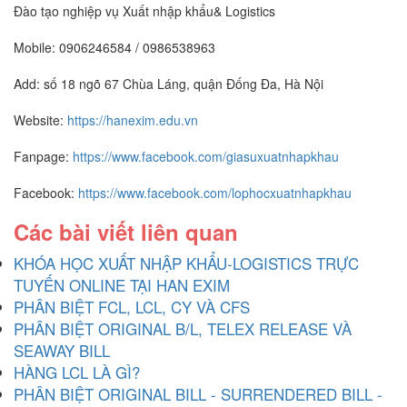
Đào tạo nghiệp vụ Xuất nhập khẩu& Logistics
Mobile: 0906246584 / 0986538963
Add: số 18 ngõ 67 Chùa Láng, quận Đống Đa, Hà Nội
Website:
https://hanexim.edu.vn
Fanpage:
https://www.facebook.com/giasuxuatnhapkhau
Facebook:
https://www.facebook.com/lophocxuatnhapkhau
Các bài viết liên quan
KHÓA HỌC XUẤT NHẬP KHẨU-LOGISTICS TRỰC
TUYẾN ONLINE TẠI HAN EXIM
PHÂN BIỆT FCL, LCL, CY VÀ CFS
PHÂN BIỆT ORIGINAL B/L, TELEX RELEASE VÀ
SEAWAY BILL
HÀNG LCL LÀ GÌ?
PHÂN BIỆT ORIGINAL BILL - SURRENDERED BILL -