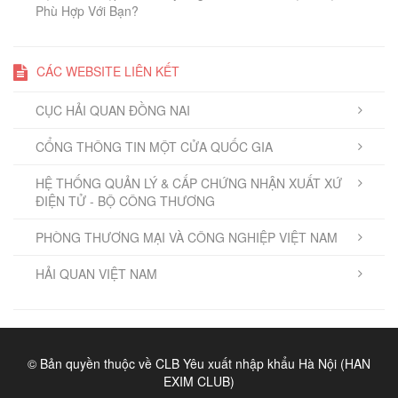
Phù Hợp Với Bạn?
CÁC WEBSITE LIÊN KẾT
CỤC HẢI QUAN ĐỒNG NAI
CỔNG THÔNG TIN MỘT CỬA QUỐC GIA
HỆ THỐNG QUẢN LÝ & CẤP CHỨNG NHẬN XUẤT XỨ
ĐIỆN TỬ - BỘ CÔNG THƯƠNG
PHÒNG THƯƠNG MẠI VÀ CÔNG NGHIỆP VIỆT NAM
HẢI QUAN VIỆT NAM
© Bản quyền thuộc về CLB Yêu xuất nhập khẩu Hà Nội (HAN
EXIM CLUB)